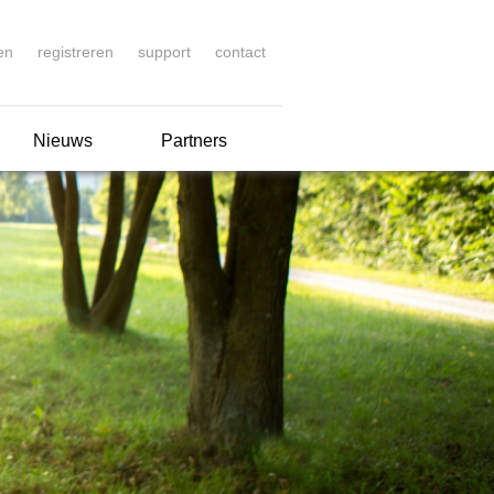
en
registreren
support
contact
Nieuws
Partners