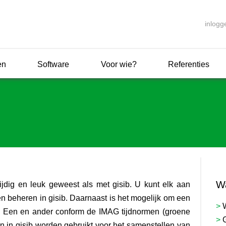
inlogg
en
Software
Voor wie?
Referenties
Wa
ijdig en leuk geweest als met gisib. U kunt elk aan
n beheren in gisib. Daarnaast is het mogelijk om een
>
en. Een en ander conform de IMAG tijdnormen (groene
>
 in gisib worden gebruikt voor het samenstellen van