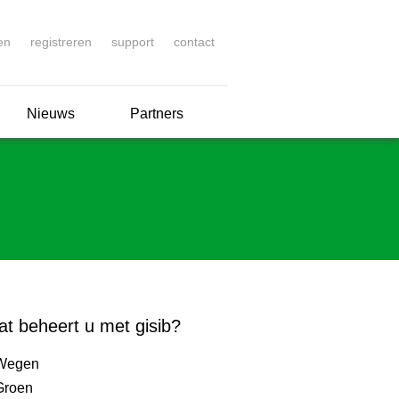
en
registreren
support
contact
Nieuws
Partners
t beheert u met gisib?
Wegen
Groen