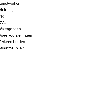
Kunstwerken
iolering
VRI
OVL
Watergangen
Speelvoorzieningen
Verkeersborden
traatmeubilair