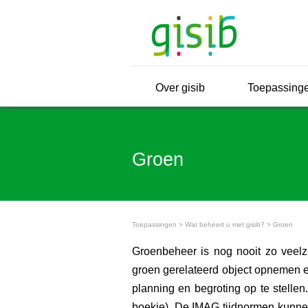
Over gisib
Toepassing
Groen
Toepassingen
>
Wat beheert u met gisib?
>
Groen
Groenbeheer is nog nooit zo veelz
groen gerelateerd object opnemen e
planning en begroting op te stell
boekje). De IMAG tijdnormen kunnen