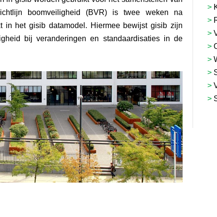
>
ichtlijn boomveiligheid (BVR) is twee weken na
>
R
 in het gisib datamodel. Hiermee bewijst gisib zijn
>
igheid bij veranderingen en standaardisaties in de
>
>
>
>
>
S