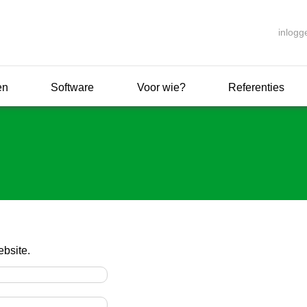
inlogg
en
Software
Voor wie?
Referenties
ebsite.